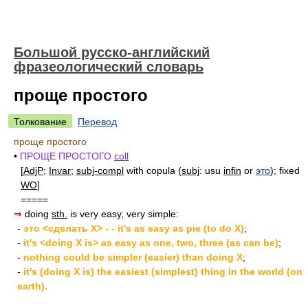
Большой русско-английский
фразеологический словарь
проще простого
Толкование
Перевод
проще простого
•
ПРОЩЕ ПРОСТОГО
coll
[
AdjP
;
Invar
;
subj-compl
with copula (
subj
: usu
infin
or
это
); fixed
WO
]
=====
⇒
doing
sth.
is very easy, very simple:
-
это <сделать X> - - it's as easy as pie (to do X)
;
-
it's <doing X is> as easy as one, two, three (as can be)
;
-
nothing could be simpler (easier) than doing X
;
-
it's (doing X is) the easiest (simplest) thing in the world (on
earth).