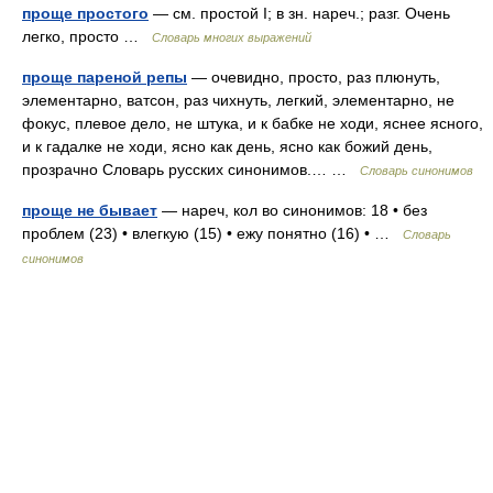
проще простого
— см. простой I; в зн. нареч.; разг. Очень
легко, просто …
Словарь многих выражений
проще пареной репы
— очевидно, просто, раз плюнуть,
элементарно, ватсон, раз чихнуть, легкий, элементарно, не
фокус, плевое дело, не штука, и к бабке не ходи, яснее ясного,
и к гадалке не ходи, ясно как день, ясно как божий день,
прозрачно Словарь русских синонимов.… …
Словарь синонимов
проще не бывает
— нареч, кол во синонимов: 18 • без
проблем (23) • влегкую (15) • ежу понятно (16) • …
Словарь
синонимов