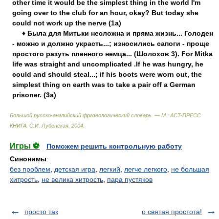
other time it would be the simplest thing in the world I'm
going over to the club for an hour, okay? But today she
could not work up the nerve (1a)
♦ Была для Митьки несложна и пряма жизнь... Голоден
- можно и должно украсть...; износились сапоги - проще
простого разуть пленного немца... (Шолохов 3). For Mitka
life was straight and uncomplicated .If he was hungry, he
could and should steal...; if his boots were worn out, the
simplest thing on earth was to take a pair off a German
prisoner. (3a)
Большой русско-английский фразеологический словарь. — М.: ACT-ПРЕСС
КНИГА
.
С.И. Лубенская
.
2004
.
Игры ⚽
Поможем решить контрольную работу
Синонимы
:
без проблем
,
детская игра
,
легкий
,
легче легкого
,
не большая
хитрость
,
не велика хитрость
,
пара пустяков
просто так
о святая простота!