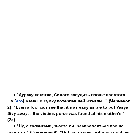
♦ "Дураку понятно, Сивого засудить проще простого:
...у [
его
] мамаши сумку потерпевшей изъяли..." (Черненок
2). "Even a fool can see that it's as easy as pie to put Vasya
Sivy away: . the victims purse was found at his mother's "
(2a)
♦ "Ну, с талантами, знаете ли, расправляться проще
простого" (Войнович 4). "But, you know, nothing could be